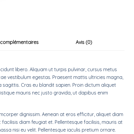
 complémentaires
Avis (0)
cidunt libero. Aliquam ut turpis pulvinar, cursus metus
vitae vestibulum egestas. Praesent mattis ultricies magna,
ia sagittis. Cras eu blandit sapien. Proin dictum aliquet
stique mauris nec justo gravida, ut dapibus enim
amcorper dignissim. Aenean at eros efficitur, aliquet diam
acilisis diam feugiat et. Pellentesque facilisis, mauris at
 massa nisi eu velit. Pellentesque iaculis pretium ornare.