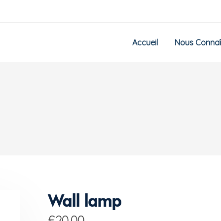
Accueil
Nous Connaî
Wall lamp
£
20.00