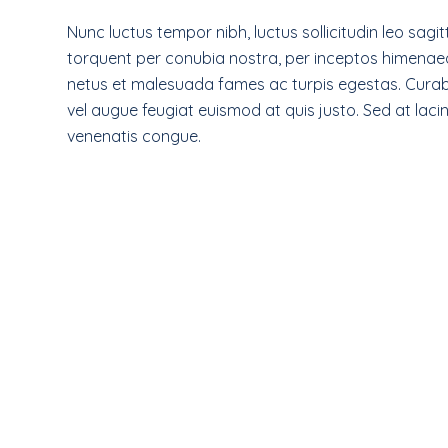
Nunc luctus tempor nibh, luctus sollicitudin leo sagit
torquent per conubia nostra, per inceptos himenaeo
netus et malesuada fames ac turpis egestas. Curabit
vel augue feugiat euismod at quis justo. Sed at lacini
venenatis congue.