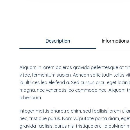
Description
Informations
Aliquam in lorem ac eros gravida pellentesque at tin
vitae, fermentum sapien. Aenean sollicitudin tellus 
id ultrices leo eleifend a. Sed cursus arcu eget lacin
magna, nec venenatis leo commodo nec. Aliquam tri
bibendum.
Integer mattis pharetra enim, sed facilisis lorem ull
nec, tristique purus. Nam vulputate porta diam, eget f
gravida facilisis, purus nisi tristique orci, a pulvinar